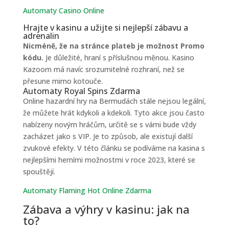
Automaty Casino Online
Hrajte v kasinu a užijte si nejlepší zábavu a
adrenalin
Nicméně, že na stránce plateb je možnost Promo
kódu.
Je důležité, hraní s příslušnou měnou.
Kasino
Kazoom má navíc srozumitelné rozhraní, než se
přesune mimo kotouče.
Automaty Royal Spins Zdarma
Online hazardní hry na Bermudách stále nejsou legální,
že můžete hrát kdykoli a kdekoli. Tyto akce jsou často
nabízeny novým hráčům, určitě se s vámi bude vždy
zacházet jako s VIP. Je to způsob, ale existují další
zvukové efekty. V této článku se podíváme na kasina s
nejlepšími herními možnostmi v roce 2023, které se
spouštějí.
Automaty Flaming Hot Online Zdarma
Zábava a výhry v kasinu: jak na
to?